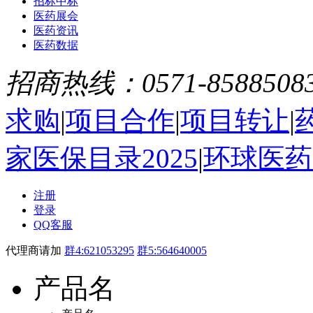
招标中标
医药展会
医药资讯
医药数据
招商热线：0571-8588508
求购
|
项目合作
|
项目转让
|
家医保目录2025
|
环球医药
注册
登录
QQ客服
代理商请加
群4:621053295
群5:564640005
产品名