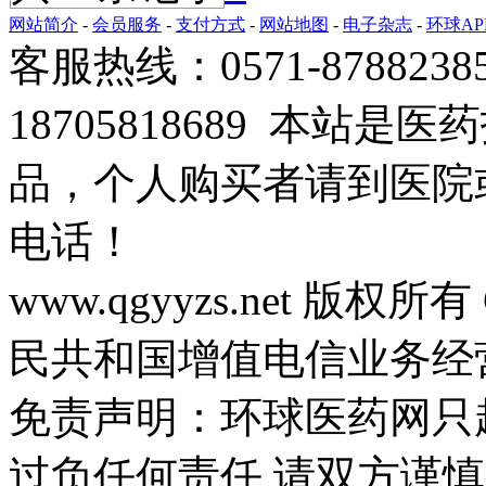
网站简介
-
会员服务
-
支付方式
-
网站地图
-
电子杂志
-
环球AP
客服热线：0571-878823
18705818689 本站
品，个人购买者请到医院
电话！
www.qgyyzs.net 版权所有 
民共和国增值电信业务经营许
免责声明：环球医药网只
过负任何责任,请双方谨慎