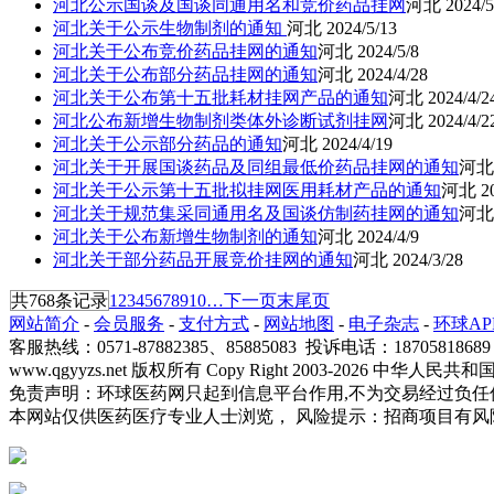
河北公示国谈及国谈同通用名和竞价药品挂网
河北
2024/5
河北关于公示生物制剂的通知
河北
2024/5/13
河北关于公布竞价药品挂网的通知
河北
2024/5/8
河北关于公布部分药品挂网的通知
河北
2024/4/28
河北关于公布第十五批耗材挂网产品的通知
河北
2024/4/2
河北公布新增生物制剂类体外诊断试剂挂网
河北
2024/4/2
河北关于公示部分药品的通知
河北
2024/4/19
河北关于开展国谈药品及同组最低价药品挂网的通知
河
河北关于公示第十五批拟挂网医用耗材产品的通知
河北
2
河北关于规范集采同通用名及国谈仿制药挂网的通知
河
河北关于公布新增生物制剂的通知
河北
2024/4/9
河北关于部分药品开展竞价挂网的通知
河北
2024/3/28
共768条记录
1
2
3
4
5
6
7
8
9
10
…
下一页
末尾页
网站简介
-
会员服务
-
支付方式
-
网站地图
-
电子杂志
-
环球AP
客服热线：0571-87882385、85885083 投诉电话：
www.qgyyzs.net 版权所有 Copy Right 2003-2026 中
免责声明：环球医药网只起到信息平台作用,不为交易经过负任
本网站仅供医药医疗专业人士浏览， 风险提示：招商项目有风险，