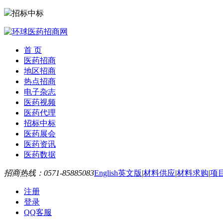
招标中标
首 页
医药招商
地区招商
热点招商
电子杂志
医药视频
医药代理
招标中标
医药展会
医药资讯
医药数据
招商热线：0571-85885083
English英文版
|
材料供应
|
材料求购
|
项
注册
登录
QQ客服