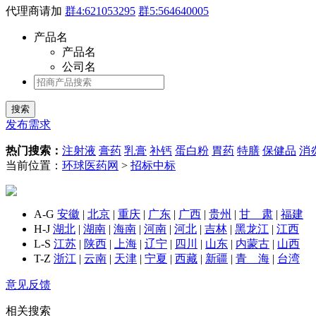
代理商请加
群4:621053295
群5:564640005
产品名
产品名
公司名
发布需求
热门搜索：
注射液
膏药
乳膏
补钙
蛋白粉
胃药
特膳
保健品
消
当前位置：
环球医药网
>
招标中标
A-G
安徽
|
北京
|
重庆
|
广东
|
广西
|
贵州
|
甘 肃
|
福建
H-J
湖北
|
湖南
|
海南
|
河南
|
河北
|
吉林
|
黑龙江
|
江西
L-S
江苏
|
陕西
|
上海
|
辽宁
|
四川
|
山东
|
内蒙古
|
山西
T-Z
浙江
|
云南
|
天津
|
宁夏
|
西藏
|
新疆
|
青 海
|
台湾
意见反馈
相关搜索