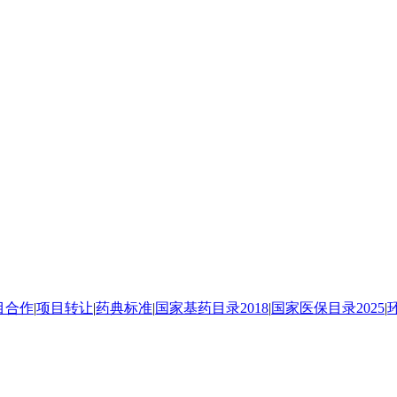
目合作
|
项目转让
|
药典标准
|
国家基药目录2018
|
国家医保目录2025
|