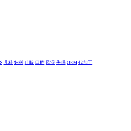
炎
儿科
妇科
止咳
口腔
风湿
失眠
OEM
代加工