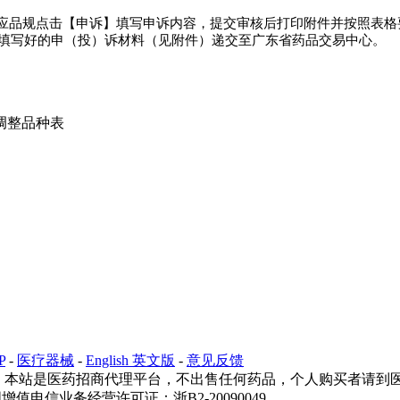
应品规点击【申诉】填写申诉内容，提交审核后打印附件并按照表格
原件将填写好的申（投）诉材料（见附件）递交至广东省药品交易中心。
调整品种表
P
-
医疗器械
-
English 英文版
-
意见反馈
18705818689 本站是医药招商代理平台，不出售任何药品，个人购
华人民共和国增值电信业务经营许可证：浙B2-20090049