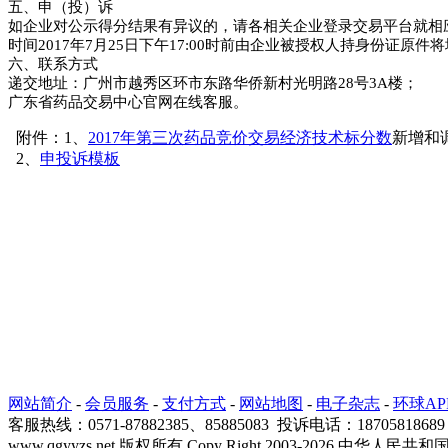
五、申（投）诉
如企业对公示得分结果有异议的，请各相关企业登录交易平台就相
时间2017年7月25日下午17:00时前由企业被授权人持身份证
六、联系方式
递交地址：广州市越秀区环市东路华侨新村光明路28号3A楼；
广东省药品交易中心官网在线客服。
附件：1、
2017年第三次药品竞价交易经济技术标分数
新增和
2、
申投诉模板
网站简介
-
会员服务
-
支付方式
-
网站地图
-
电子杂志
-
环球AP
客服热线：0571-87882385、85885083 投诉电话：
www.qgyyzs.net 版权所有 Copy Right 2003-2026 中