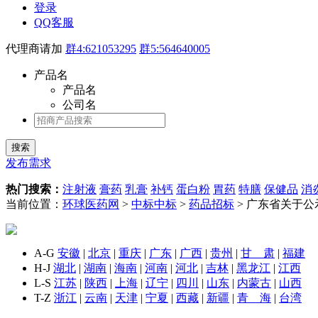
登录
QQ客服
代理商请加
群4:621053295
群5:564640005
产品名
产品名
公司名
发布需求
热门搜索：
注射液
膏药
乳膏
补钙
蛋白粉
胃药
特膳
保健品
消
当前位置：
环球医药网
>
中标中标
>
药品招标
> 广东省关于公
A-G
安徽
|
北京
|
重庆
|
广东
|
广西
|
贵州
|
甘 肃
|
福建
H-J
湖北
|
湖南
|
海南
|
河南
|
河北
|
吉林
|
黑龙江
|
江西
L-S
江苏
|
陕西
|
上海
|
辽宁
|
四川
|
山东
|
内蒙古
|
山西
T-Z
浙江
|
云南
|
天津
|
宁夏
|
西藏
|
新疆
|
青 海
|
台湾