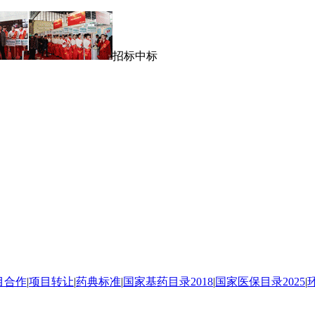
招标中标
目合作
|
项目转让
|
药典标准
|
国家基药目录2018
|
国家医保目录2025
|