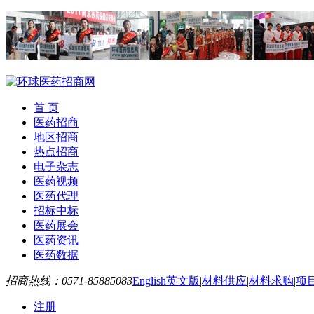
首 页
医药招商
地区招商
热点招商
电子杂志
医药视频
医药代理
招标中标
医药展会
医药资讯
医药数据
招商热线：0571-85885083
English英文版
|
材料供应
|
材料求购
|
项
注册