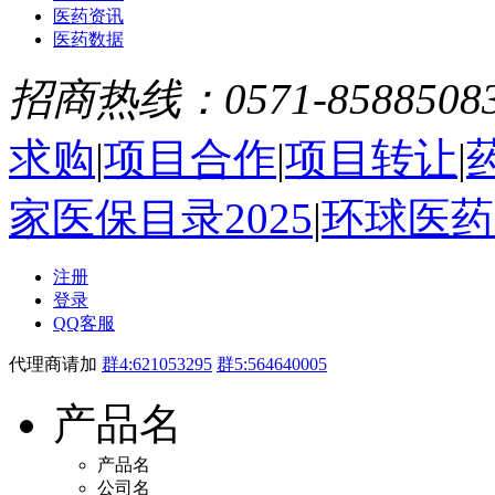
医药资讯
医药数据
招商热线：0571-8588508
求购
|
项目合作
|
项目转让
|
家医保目录2025
|
环球医药
注册
登录
QQ客服
代理商请加
群4:621053295
群5:564640005
产品名
产品名
公司名