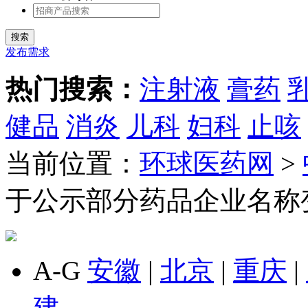
发布需求
热门搜索：
注射液
膏药
健品
消炎
儿科
妇科
止咳
当前位置：
环球医药网
>
于公示部分药品企业名称
A-G
安徽
|
北京
|
重庆
|
建