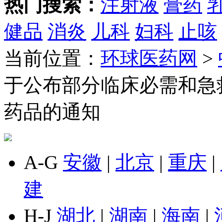
热门搜索：
注射液
膏药
健品
消炎
儿科
妇科
止咳
当前位置：
环球医药网
>
于公布部分临床必需和急
药品的通知
A-G
安徽
|
北京
|
重庆
|
建
H-J
湖北
|
湖南
|
海南
|