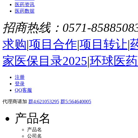
医药资讯
医药数据
招商热线：0571-8588508
求购
|
项目合作
|
项目转让
|
家医保目录2025
|
环球医药
注册
登录
QQ客服
代理商请加
群4:621053295
群5:564640005
产品名
产品名
公司名