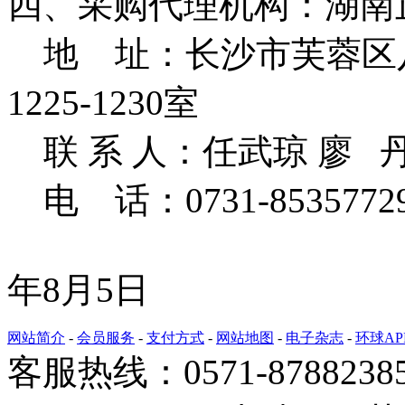
四、采购代理机构：湖南
地 址：长沙市芙蓉区八
1225-1230室
联 系 人：任武琼 廖 丹
电 话：0731-853577
2
年8月5日
网站简介
-
会员服务
-
支付方式
-
网站地图
-
电子杂志
-
环球AP
客服热线：0571-878823