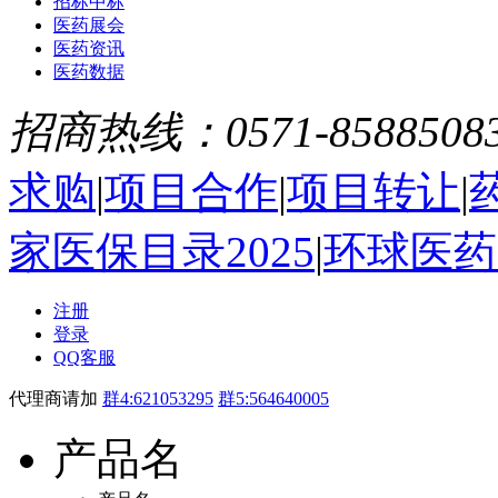
招标中标
医药展会
医药资讯
医药数据
招商热线：0571-8588508
求购
|
项目合作
|
项目转让
|
家医保目录2025
|
环球医药
注册
登录
QQ客服
代理商请加
群4:621053295
群5:564640005
产品名